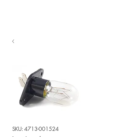
Cart
SKU: 4713-001524